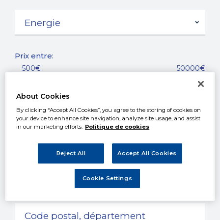
Prix entre:
500€
50000€
Année entre:
About Cookies
1960
2017
By clicking “Accept All Cookies”, you agree to the storing of cookies on
your device to enhance site navigation, analyze site usage, and assist
in our marketing efforts.
Politique de cookies
Kilométrage entre:
0km
250000km
Reject All
Accept All Cookies
Cookie Settings
Localisation