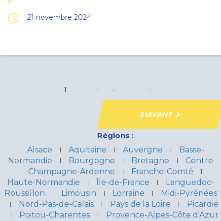
21 novembre 2024
1
2
3
4
…
13
SUIVANT
Régions :
Alsace
Aquitaine
Auvergne
Basse-
Normandie
Bourgogne
Bretagne
Centre
Champagne-Ardenne
Franche-Comté
Haute-Normandie
Île-de-France
Languedoc-
Roussillon
Limousin
Lorraine
Midi-Pyrénées
Nord-Pas-de-Calais
Pays de la Loire
Picardie
Poitou-Charentes
Provence-Alpes-Côte d'Azur