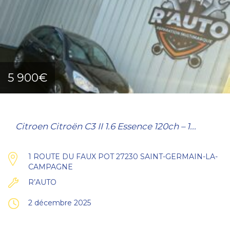
5 900€
Citroen Citroën C3 II 1.6 Essence 120ch – 1...
1 ROUTE DU FAUX POT 27230 SAINT-GERMAIN-LA-
CAMPAGNE
R’AUTO
2 décembre 2025