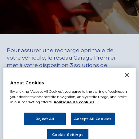
Pour assurer une recharge optimale de
votre véhicule, le réseau Garage Premier
met à votre disposition 3 solutions de
recharge.
About Cookies
1 – Recharge pendant la réparation
By clicking “Accept All Cookies”, you agree to the storing of cookies on
your device to enhance site navigation, analyze site usage, and assist
in our marketing efforts.
Politique de cookies
Les garages du réseau Garage Premier
équipés disposent de bornes de recharge
Reject All
Accept All Cookies
pour véhicules électriques directement en
atelier. Lorsque vous confiez votre véhicule
Cookie Settings
pour une prestation, il est