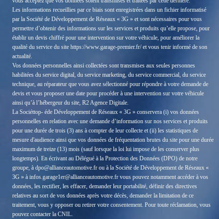
vous acceptez que vos données soient transmises et traitées par cette dernière.
Les informations recueillies par ce biais sont enregistrées dans un fichier informatisé
par la Société de Développement de Réseaux « 3G » et sont nécessaires pour vous
permettre d’obtenir des informations sur les services et produits qu’elle propose, pour
établir un devis chiffré pour une intervention sur votre véhicule, pour améliorer la
qualité du service du site https://www.garage-premier.fr/ et vous tenir informé de son
actualité.
Vos données personnelles ainsi collectées sont transmises aux seules personnes
habilitées du service digital, du service marketing, du service commercial, du service
technique, au réparateur que vous avez sélectionné pour répondre à votre demande de
devis et vous proposer une date pour procéder à une intervention sur votre véhicule
ainsi qu’à l’hébergeur du site, R2 Agence Digitale.
La Sociéttop- éde Développement de Réseaux « 3G » conservera (i) vos données
personnelles en relation avec une demande d’information sur nos services et produits
pour une durée de trois (3) ans à compter de leur collecte et (ii) les statistiques de
mesure d'audience ainsi que vos données de fréquentation brutes du site pour une durée
maximum de treize (13) mois (sauf lorsque la loi lui impose de les conserver plus
longtemps). En écrivant au Délégué à la Protection des Données (DPO) de notre
groupe, à dpo@allianceautomotive.fr ou à la Société de Développement de Réseaux «
3G » à infos.garage1er@allianceautomotive.fr vous pouvez notamment accéder à vos
données, les rectifier, les effacer, demander leur portabilité, définir des directives
relatives au sort de vos données après votre décès, demander la limitation de ce
traitement, vous y opposer ou retirer votre consentement. Pour toute réclamation, vous
pouvez contacter la CNIL.