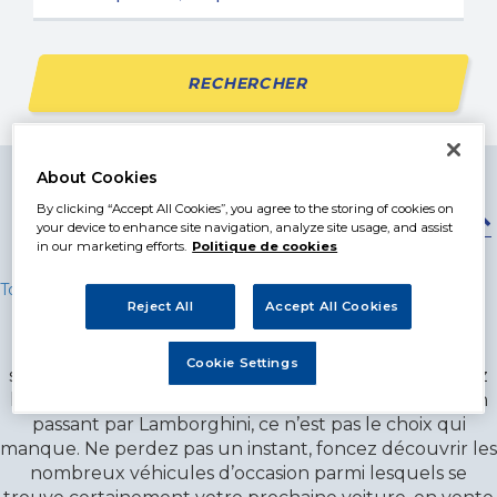
RECHERCHER
About Cookies
5
résultats trouvés
By clicking “Accept All Cookies”, you agree to the storing of cookies on
Trier par
Date
Prix
your device to enhance site navigation, analyze site usage, and assist
in our marketing efforts.
Politique de cookies
Toutes les annonces
> Aquitaine
Reject All
Accept All Cookies
Votre voiture commence à prendre de l’âge, à
Cookie Settings
s’essouffler, elle ne durera plus très longtemps ? Ayez
le réflexe Garage Premier ! Des Peugeot aux BMW en
passant par Lamborghini, ce n’est pas le choix qui
manque. Ne perdez pas un instant, foncez découvrir les
nombreux véhicules d’occasion parmi lesquels se