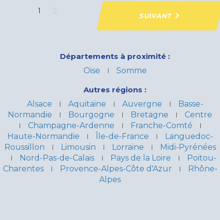
1
2
SUIVANT
Départements à proximité :
Oise
Somme
Autres régions :
Alsace
Aquitaine
Auvergne
Basse-
Normandie
Bourgogne
Bretagne
Centre
Champagne-Ardenne
Franche-Comté
Haute-Normandie
Île-de-France
Languedoc-
Roussillon
Limousin
Lorraine
Midi-Pyrénées
Nord-Pas-de-Calais
Pays de la Loire
Poitou-
Charentes
Provence-Alpes-Côte d'Azur
Rhône-
Alpes