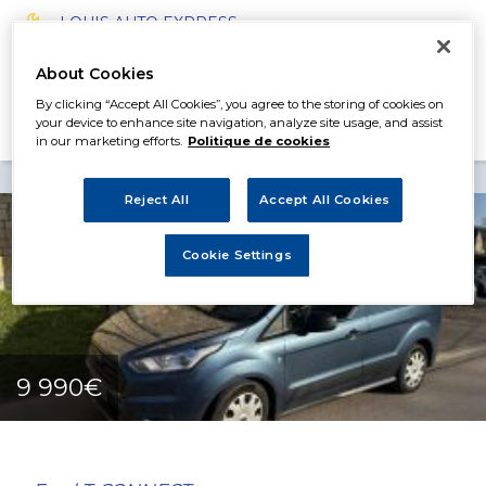
LOUIS AUTO EXPRESS
3 juin 2025
About Cookies
By clicking “Accept All Cookies”, you agree to the storing of cookies on
your device to enhance site navigation, analyze site usage, and assist
in our marketing efforts.
Politique de cookies
Reject All
Accept All Cookies
Cookie Settings
9 990€