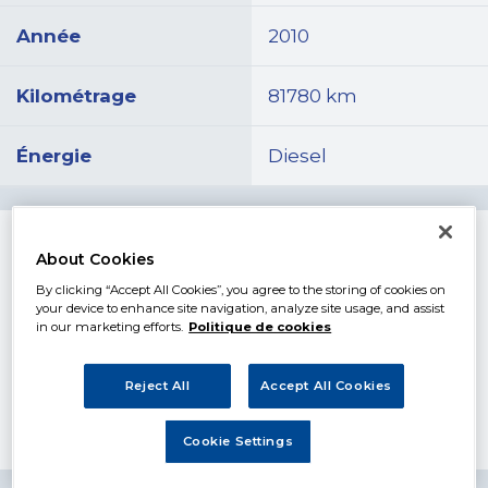
Année
2010
Kilométrage
81780 km
Énergie
Diesel
Description
About Cookies
By clicking “Accept All Cookies”, you agree to the storing of cookies on
CLIO 2 1.5 DCI 2 PLACES CTTE CT VIERGE SOUS
your device to enhance site navigation, analyze site usage, and assist
GARANTIE 6 MOIS VIDANGE MOT.+BV. TOUS LES
in our marketing efforts.
Politique de cookies
FILTRES KIT DISTRI ET POMPE EAU CONTROLE
DES PNEUS FREIN ETAT NEUF AMORTISSEURS AV
Reject All
Accept All Cookies
AVEC KIT BUTEES NEUF ETC..PRET A LA
LIVRAISON TVA RECUPERABLE POUR ARTISANT.
VENDU AVEC CG A VOTRE NOM.
Cookie Settings