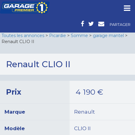
PARTAGER
Toutes les annonces
>
Picardie
>
Somme
>
garage mantel
>
Renault CLIO II
Renault CLIO II
Prix
4 190
€
Marque
Renault
Modèle
CLIO II