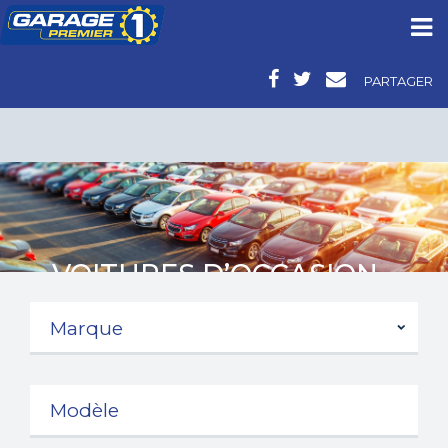
PARTAGER
VOITURES D’OCCASION -
MITSUBISHI