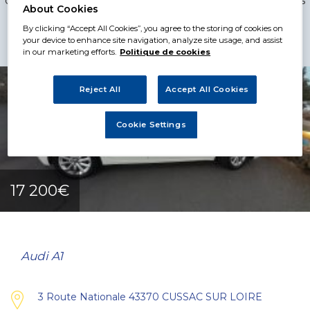
cherchez. Découvrez sans plus attendre la liste de ces
About Cookies
véhicules d’occasion, à vendre dans les différentes
By clicking “Accept All Cookies”, you agree to the storing of cookies on
concessions de Garage Premier.
your device to enhance site navigation, analyze site usage, and assist
in our marketing efforts.
Politique de cookies
Reject All
Accept All Cookies
Cookie Settings
17 200€
Audi A1
3 Route Nationale 43370 CUSSAC SUR LOIRE