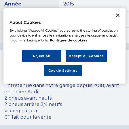
Année
2015
Kilométrage
90500 km
About Cookies
By clicking “Accept All Cookies”, you agree to the storing of cookies on
Énergie
Diesel
your device to enhance site navigation, analyze site usage, and assist
in our marketing efforts.
Politique de cookies
Reject All
Accept All Cookies
Description
Cookie Settings
A Vendre AUDI A5 de 2015, boîte automatique,
moteur 2 litres TDI 150CV, 90500 Km évolutif.
Entretenue dans notre garage depuis 2018, avant
entretien Audi.
2 pneus avant neufs
2 pneus arrière 3/4 neufs
Vidange à jour.
CT fait pour la vente