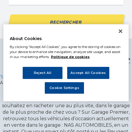
RECHERCHER
About Cookies
By clicking “Accept All Cookies”, you agree to the storing of cookies on
5
résultats trouvés
your device to enhance site navigation, analyze site usage, and assist
in our marketing efforts.
Politique de cookies
Trier par
Date
Prix
Reject All
Accept All Cookies
Toutes les annonces
>
Midi-Pyrénées
>
Ariège
> NAS
AUTOMOBILES
Cookie Settings
Votre voiture vient de tomber en panne et vous
souhaitez en racheter une au plus vite, dans le garage
de le plus proche de chez vous ? Sur Garage Premier,
retrouvez tous les véhicules d’occasion actuellement
en vente dans le garage : NAS AUTOMOBILES, en un
instant. Que vous soyez plutôt porté sur les Peugeot,