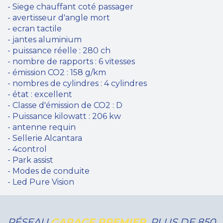
- Siege chauffant coté passager
- avertisseur d'angle mort
- ecran tactile
- jantes aluminium
- puissance réelle : 280 ch
- nombre de rapports : 6 vitesses
- émission CO2 : 158 g/km
- nombres de cylindres : 4 cylindres
- état : excellent
- Classe d'émission de CO2 : D
- Puissance kilowatt : 206 kw
- antenne requin
- Sellerie Alcantara
- 4control
- Park assist
- Modes de conduite
- Led Pure Vision
RÉSEAU
GARAGE PREMIER
, PLUS DE 850