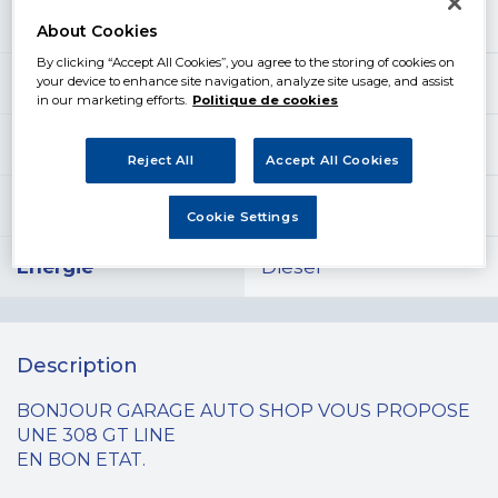
Marque
Peugeot
About Cookies
By clicking “Accept All Cookies”, you agree to the storing of cookies on
Modèle
308
your device to enhance site navigation, analyze site usage, and assist
in our marketing efforts.
Politique de cookies
Année
2020
Reject All
Accept All Cookies
Kilométrage
138000 km
Cookie Settings
Énergie
Diesel
Description
BONJOUR GARAGE AUTO SHOP VOUS PROPOSE
UNE 308 GT LINE
EN BON ETAT.