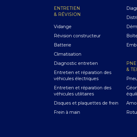
ENTRETIEN
Diag
& RÉVISION
Distr
Vidange
Déma
Révision constructeur
Boît
Batterie
Emb
Climatisation
Diagnostic entretien
PNE
& T
Entretien et réparation des
véhicules électriques
Pne
Entretien et réparation des
Géom
véhicules utilitaires
équil
Disques et plaquettes de frein
Amor
Frein à main
Rotu