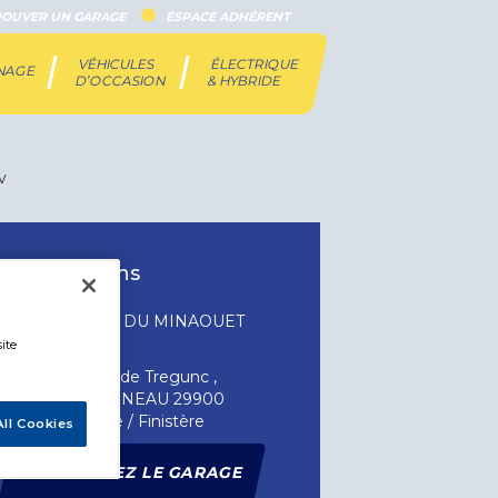
ROUVER UN GARAGE
ESPACE ADHÉRENT
VÉHICULES
ÉLECTRIQUE
INAGE
D’OCCASION
& HYBRIDE
v
Informations
GARAGE DU MINAOUET
ite
209 Rue de Tregunc ,
CONCARNEAU 29900
Bretagne / Finistère
ll Cookies
CONTACTEZ LE GARAGE