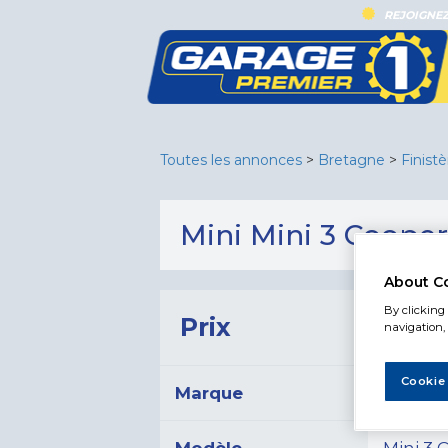
REJOIGNEZ
Toutes les annonces
>
Bretagne
>
Finistè
Mini Mini 3 Cooper 
About C
By clicking 
Prix
9 99
navigation, 
Cookie
Marque
Mini