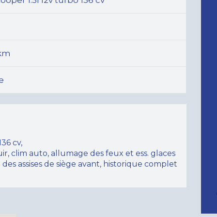
ooper 1.5i 12v turbo 136 cv
 km
e
136 cv,
uir, clim auto, allumage des feux et ess. glaces
 des assises de siège avant, historique complet