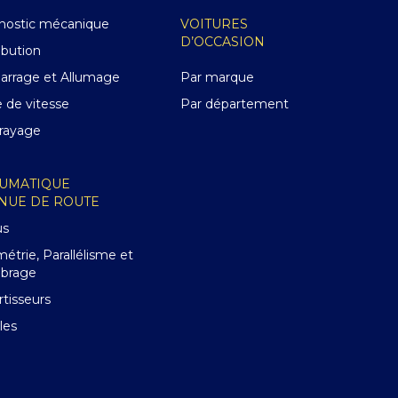
nostic mécanique
VOITURES
D’OCCASION
ibution
rrage et Allumage
Par marque
e de vitesse
Par département
rayage
UMATIQUE
ENUE DE ROUTE
us
étrie, Parallélisme et
ibrage
tisseurs
les