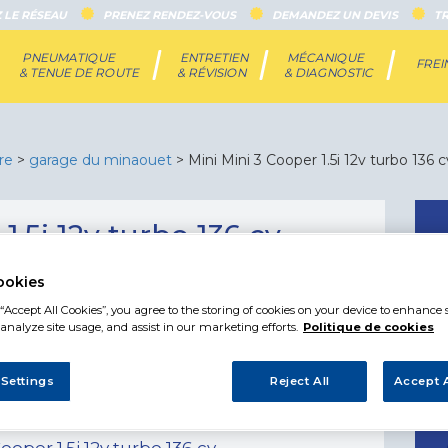
 LE RÉSEAU
PRENEZ RENDEZ-VOUS
DEMANDEZ UN DEVIS
T
PNEUMATIQUE
ENTRETIEN
MÉCANIQUE
FRE
& TENUE DE ROUTE
& RÉVISION
& DIAGNOSTIC
re
>
garage du minaouet
> Mini Mini 3 Cooper 1.5i 12v turbo 136 c
1.5i 12v turbo 136 cv
ookies
“Accept All Cookies”, you agree to the storing of cookies on your device to enhance s
0
€
analyze site usage, and assist in our marketing efforts.
Politique de cookies
 Settings
Reject All
Accept A